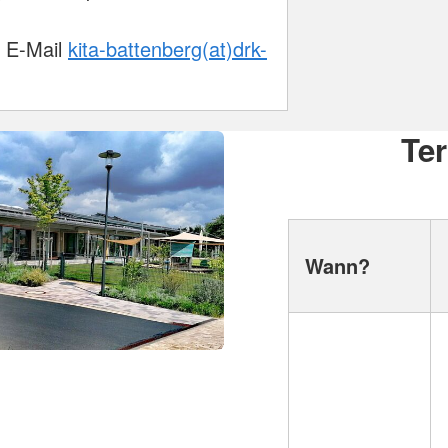
, E-Mail
kita-battenberg(at)drk-
Te
Wann?