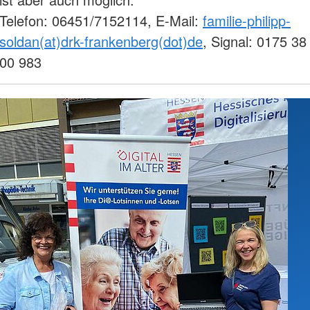
Telefon: 06451/7152114, E-Mail:
familie-philipp-
soldan(at)drk-frankenberg(dot)de
, Signal: 0175 38
00 983