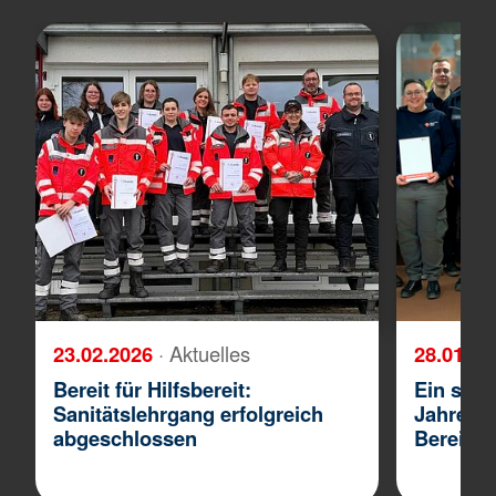
23.02.2026
· Aktuelles
28.01.2
Bereit für Hilfsbereit:
Ein star
Sanitätslehrgang erfolgreich
Jahresh
abgeschlossen
Bereitsc