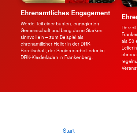
Ehrenamtliches Engagement
Ehre
Werde Teil einer bunten, engagierten
Derzeit
Gemeinschaft und bring deine Stärken
Franke
sinnvoll ein – zum Beispiel als
als 50 
ehrenamtlicher Helfer in der DRK-
Leiter
Bereitschaft, der Seniorenarbeit oder im
ehrena
DRK-Kleiderladen in Frankenberg.
regelmä
Veranst
Start