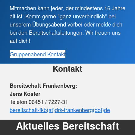
Mitmachen kann jeder, der mindestens 16 Jahre
alt ist. Komm gerne "ganz unverbindlich" bei
unserem Übungsabend vorbei oder melde dich
bei den Bereitschaftsleitungen. Wir freuen uns
auf dich!
Gruppenabend
Kontakt
Kontakt
Bereitschaft Frankenberg:
Jens Köster
Telefon 06451 / 7227-31
bereitschaft-fkb(at)drk-frankenberg(dot)de
Aktuelles Bereitschaft