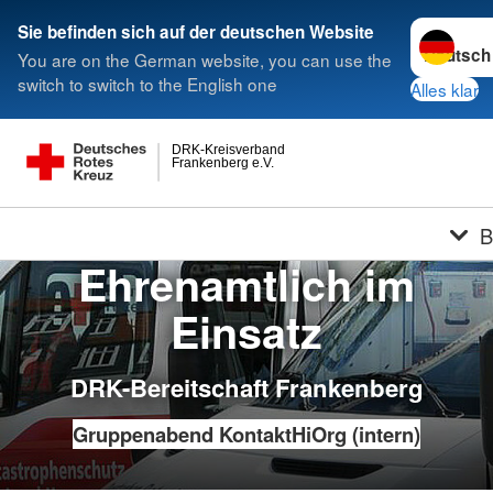
Sprache w
Sie befinden sich auf der deutschen Website
You are on the German website, you can use the
switch to switch to the English one
Alles klar
DRK-Kreisverband
Frankenberg e.V.
B
Ehrenamtlich im
Einsatz
DRK-Bereitschaft Frankenberg
Gruppenabend
Kontakt
HiOrg (intern)