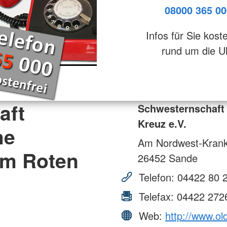
08000 365 00
Infos für Sie kost
rund um die U
aft
Schwesternschaft
Kreuz e.V.
he
Am Nordwest-Krank
om Roten
26452
Sande
Telefon:
04422 80 
Telefax:
04422 272
Web:
http://www.o