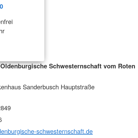
0
enfrei
hr
 Oldenburgische Schwesternschaft vom Roten
enhaus Sanderbusch Hauptstraße
2849
6
ldenburgische-schwesternschaft.de