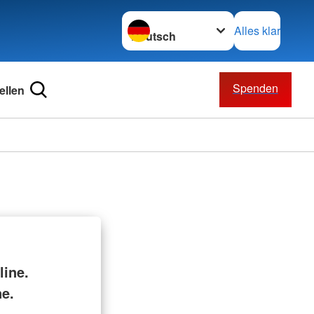
Sprache wechseln zu
Alles klar
Spenden
ellen
line.
ne.