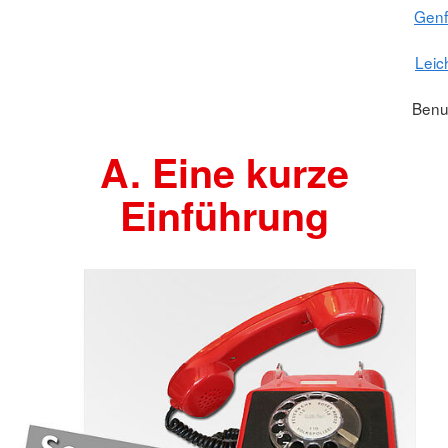
Gen
Leic
Benu
A. Eine kurze
Einführung