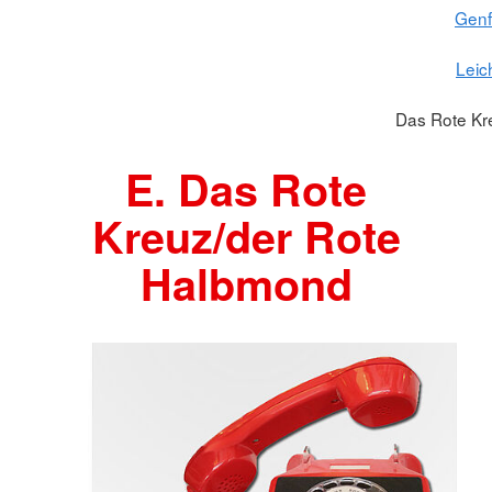
Gen
Leic
Das Rote Kr
E. Das Rote
Kreuz/der Rote
Halbmond