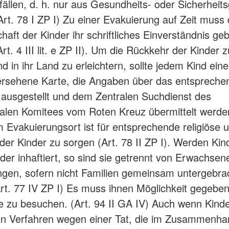
llen, d. h. nur aus Gesundheits- oder Sicherheit
Art. 78 I ZP I) Zu einer Evakuierung auf Zeit muss 
aft der Kinder ihr schriftliches Einverständnis geb
Art. 4 III lit. e ZP II). Um die Rückkehr der Kinder z
d in ihr Land zu erleichtern, sollte jedem Kind ein
versehene Karte, die Angaben über das entspreche
, ausgestellt und dem Zentralen Suchdienst des
nalen Komitees vom Roten Kreuz übermittelt werden
Im Evakuierungsort ist für entsprechende religiöse u
der Kinder zu sorgen (Art. 78 II ZP I). Werden Kin
oder inhaftiert, so sind sie getrennt von Erwachsen
ngen, sofern nicht Familien gemeinsam untergebra
rt. 77 IV ZP I) Es muss ihnen Möglichkeit gegebe
e zu besuchen. (Art. 94 II GA IV) Auch wenn Kinde
en Verfahren wegen einer Tat, die im Zusammenha