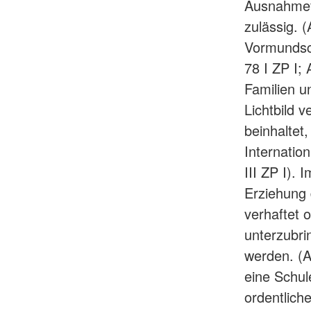
Ausnahmefä
zulässig. (
Vormundsch
78 I ZP I; 
Familien un
Lichtbild 
beinhaltet
Internatio
III ZP I). 
Erziehung 
verhaftet 
unterzubri
werden. (A
eine Schul
ordentlich