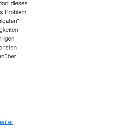
darf dieses
res Problem
ldaten"
igkeiten
hrigen
sonsten
genüber
enfer