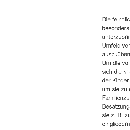
Die feindli
besonders 
unterzubri
Umfeld ver
auszuüben 
Um die vo
sich die k
der Kinder
um sie zu e
Familienzu
Besatzungs
sie z. B. 
eingliedern