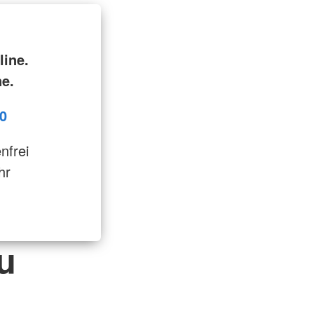
line.
ne.
0
enfrei
hr
u