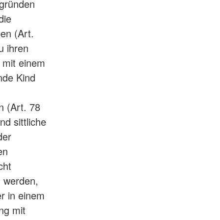
sgründen
die
en (Art.
u ihren
e mit einem
nde Kind
 (Art. 78
nd sittliche
der
en
cht
n werden,
r in einem
ng mit