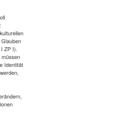
oll
t
ulturellen
n Glauben
I ZP I).
n müssen
e Identität
 werden,
e
erändern,
tionen