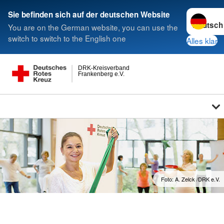
Sprache w
Sie befinden sich auf der deutschen Website
You are on the German website, you can use the
switch to switch to the English one
Alles klar
DRK-Kreisverband
Frankenberg e.V.
Foto: A. Zelck /DRK e.V.