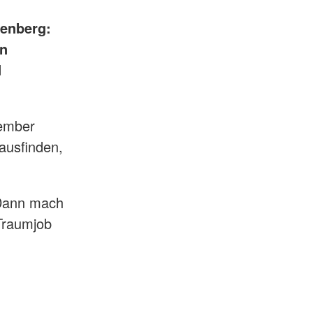
kenberg:
in
d
tember
ausfinden,
 Dann mach
Traumjob