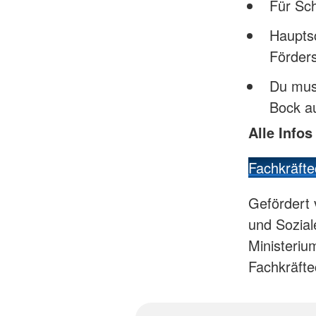
Für Sch
Haupts
Förder
Du muss
Bock a
Alle Info
Fachkräft
Gefördert 
und Sozial
Ministeriu
Fachkräft