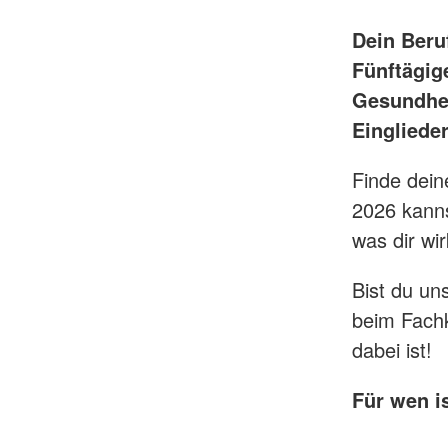
Dein Beru
Fünftägig
Gesundhei
Eingliede
Finde dein
2026 kanns
was dir wirk
Bist du un
beim Fachk
dabei ist!
Für wen i