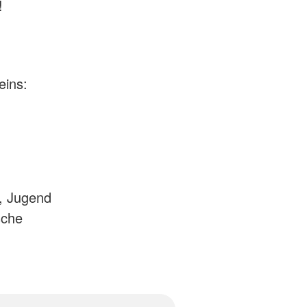
!
eins:
n, Jugend
sche