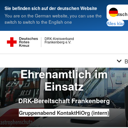
Sprache w
Sie befinden sich auf der deutschen Website
You are on the German website, you can use the
switch to switch to the English one
Alles klar
DRK-Kreisverband
Frankenberg e.V.
B
Ehrenamtlich im
Einsatz
DRK-Bereitschaft Frankenberg
Gruppenabend
Kontakt
HiOrg (intern)