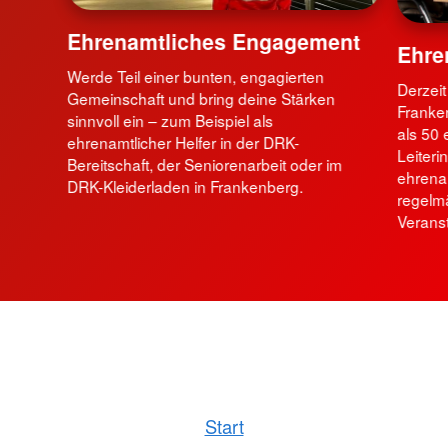
Ehrenamtliches Engagement
Ehre
Werde Teil einer bunten, engagierten
Derzeit
Gemeinschaft und bring deine Stärken
Franke
sinnvoll ein – zum Beispiel als
als 50 
ehrenamtlicher Helfer in der DRK-
Leiter
Bereitschaft, der Seniorenarbeit oder im
ehrena
DRK-Kleiderladen in Frankenberg.
regelmä
Veranst
Start