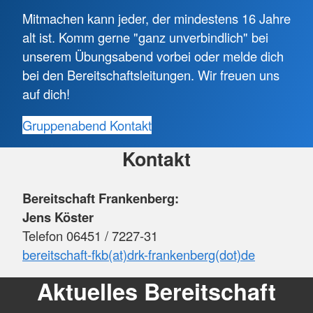
Mitmachen kann jeder, der mindestens 16 Jahre
alt ist. Komm gerne "ganz unverbindlich" bei
unserem Übungsabend vorbei oder melde dich
bei den Bereitschaftsleitungen. Wir freuen uns
auf dich!
Gruppenabend
Kontakt
Kontakt
Bereitschaft Frankenberg:
Jens Köster
Telefon 06451 / 7227-31
bereitschaft-fkb(at)drk-frankenberg(dot)de
Aktuelles Bereitschaft