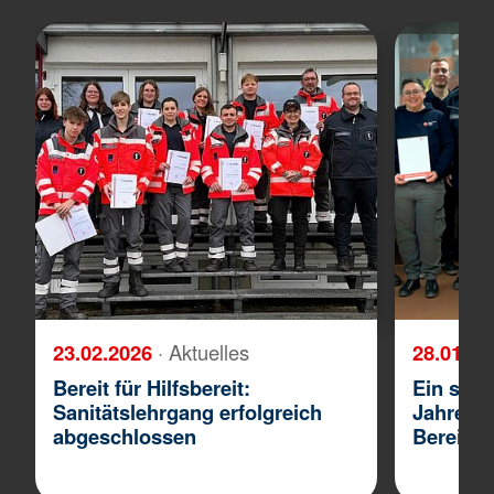
23.02.2026
· Aktuelles
28.01.2
Bereit für Hilfsbereit:
Ein star
Sanitätslehrgang erfolgreich
Jahresh
abgeschlossen
Bereitsc