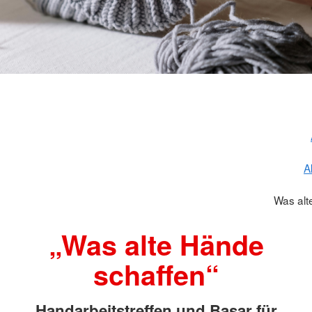
A
Was alt
„Was alte Hände
schaffen“
Handarbeitstreffen und Basar für