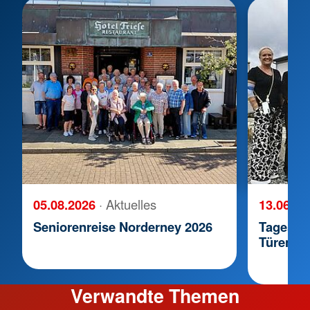
05.08.2026
· Aktuelles
13.06.2
Seniorenreise Norderney 2026
Tagespfl
Türen fü
Verwandte Themen