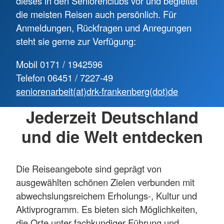
dieses in den Seniorenclubs vor und begleitet
die meisten Reisen auch persönlich. Für
Anmeldungen, Rückfragen und Anregungen
steht sie gerne zur Verfügung:
Mobil 0171 / 1942596
Telefon 06451 / 7227-49
seniorenarbeit(at)drk-frankenberg(dot)de
Jederzeit Deutschland
und die Welt entdecken
Die Reiseangebote sind geprägt von
ausgewählten schönen Zielen verbunden mit
abwechslungsreichem Erholungs-, Kultur und
Aktivprogramm. Es bieten sich Möglichkeiten,
die Orte unter fachkundiger Führung und