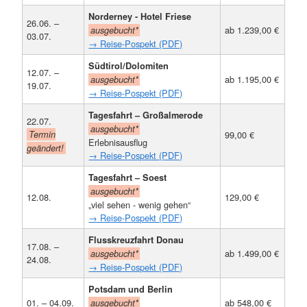
Norderney - Hotel Friese
26.06. –
ab 1.239,00 €
ausgebucht*
03.07.
→ Reise-Pospekt (PDF)
Südtirol/Dolomiten
12.07. –
ab 1.195,00 €
ausgebucht*
19.07.
→ Reise-Pospekt (PDF)
Tagesfahrt – Großalmerode
22.07.
ausgebucht*
Termin
99,00 €
Erlebnisausflug
geändert!
→ Reise-Pospekt (PDF)
Tagesfahrt – Soest
ausgebucht*
12.08.
129,00 €
„viel sehen - wenig gehen“
→ Reise-Pospekt (PDF)
Flusskreuzfahrt Donau
17.08. –
ab 1.499,00 €
ausgebucht*
24.08.
→ Reise-Pospekt (PDF)
Potsdam und Berlin
01. – 04.09.
ab 548,00 €
ausgebucht*