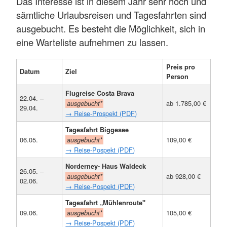
Das Interesse ist in diesem Jahr sehr hoch und
sämtliche Urlaubsreisen und Tagesfahrten sind
ausgebucht. Es besteht die Möglichkeit, sich in
eine Warteliste aufnehmen zu lassen.
Preis pro
Datum
Ziel
Person
Flugreise Costa Brava
22.04. –
ab 1.785,00 €
ausgebucht*
29.04.
→ Reise-Prospekt (PDF)
Tagesfahrt Biggesee
06.05.
109,00 €
ausgebucht*
→ Reise-Pospekt (PDF)
Norderney- Haus Waldeck
26.05. –
ab 928,00 €
ausgebucht*
02.06.
→ Reise-Pospekt (PDF)
Tagesfahrt „Mühlenroute"
09.06.
105,00 €
ausgebucht*
→ Reise-Pospekt (PDF)