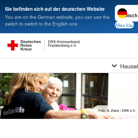
Sprache w
Sie befinden sich auf der deutschen Website
You are on the German website, you can use the
switch to switch to the English one
Alles klar
DRK-Kreisverband
Frankenberg e.V.
Hauswir
Foto: A. Zelck / DRK e.V.