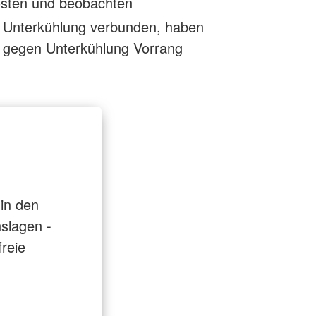
östen und beobachten
t Unterkühlung verbunden, haben
egen Unterkühlung Vorrang
in den
slagen -
freie