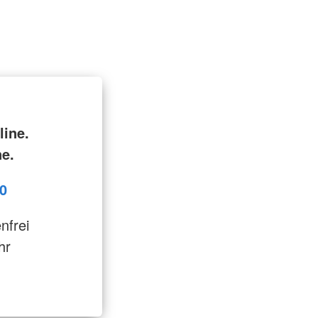
line.
ne.
0
enfrei
hr