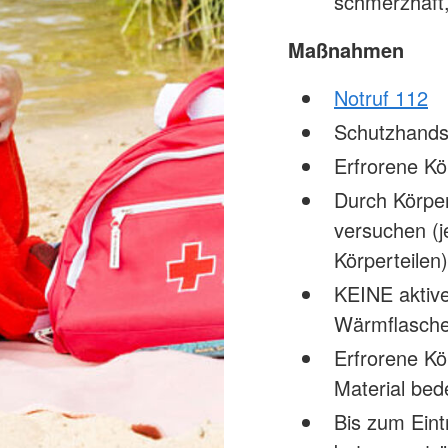
schmerzhaft,
Maßnahmen
Notruf 112
Schutzhands
Erfrorene Kö
Durch Körpe
versuchen (j
Körperteilen)
KEINE aktiv
Wärmflasche
Erfrorene Kö
Material bed
Bis zum Eint