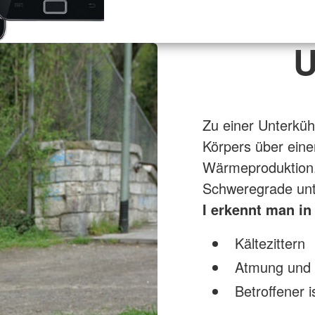
U
Zu einer Unterkü
Körpers über eine
Wärmeproduktion. 
Schweregrade unte
I erkennt man in
Kältezittern
Atmung und K
Betroffener i