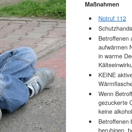
Maßnahmen
Notruf 112
Schutzhands
Betroffenen
aufwärmen Na
in warme De
Kälteeinwir
KEINE aktiv
Wärmflasche
Wenn Betroff
gezuckerte G
keine alkoho
Betroffenen 
beruhigen, b