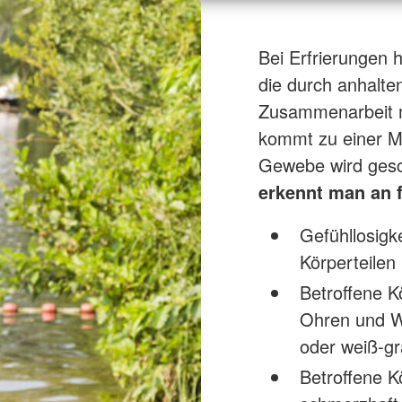
Bei Erfrierungen 
die durch anhalte
Zusammenarbeit m
kommt zu einer M
Gewebe wird gesch
erkennt man an
Gefühllosigk
Körperteilen
Betroffene K
Ohren und Wa
oder weiß-g
Betroffene K