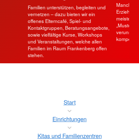
Manche Si
Familien unterstützen, begleiten und
Erziehungs
vernetzen – dazu bieten wir ein
meistern, 
offenes Elterncafé, Spiel- und
„Musterfam
Kontaktgruppen, Beratungsangebote,
verunsiche
sowie vielfältige Kurse, Workshops
kompetente
und Veranstaltungen, welche allen
Familien im Raum Frankenberg offen
stehen.
Start
Einrichtungen
Kitas und Familienzentren