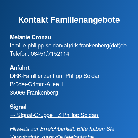
Kontakt Familienangebote
Melanie Cronau
familie-philipp-soldan(at)drk-frankenberg(dot)de
Telefon: 06451/7152114
Anfahrt
DRK-Familienzentrum Philipp Soldan
Brüder-Grimm-Allee 1
35066 Frankenberg
Signal
→ Signal-Gruppe FZ Philipp Soldan
Hinweis zur Erreichbarkeit: Bitte haben Sie
Verständnis, dass die telefonische