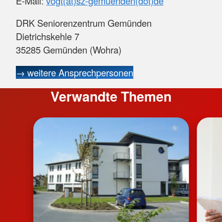
E-Mail:
vogt(at)sz-gemuenden(dot)de
DRK Seniorenzentrum Gemünden
Dietrichskehle 7
35285 Gemünden (Wohra)
→ weitere Ansprechpersonen
Verwandte Themen