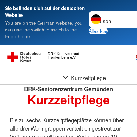
Sie befinden sich auf der deutschen
Sprache wechseln zu
Website
You are on the German website, you
can use the switch to switch to the
Alles klar
English one
DRK-Kreisverband
Frankenberg e.V.
Kurzzeitpflege
DRK-Seniorenzentrum Gemünden
Kurzzeitpflege
Bis zu sechs Kurzzeitpflegeplätze können über
alle drei Wohngruppen verteilt eingestreut zur
Verfügung gestellt werden. Seit nunmehr 10