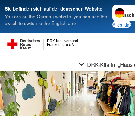
Sprache w
Sie befinden sich auf der deutschen Website
You are on the German website, you can use the
switch to switch to the English one
Alles klar
DRK-Kreisverband
Frankenberg e.V.
DRK-Kita im „Haus d