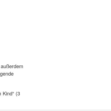
rs außerdem
ugende
m Kind“ (3