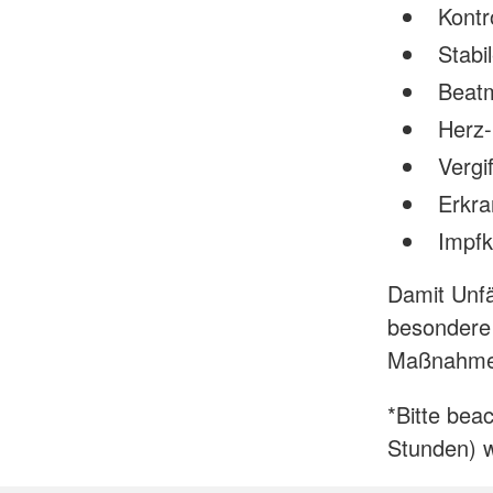
Kontr
Stabi
Beat
Herz
Vergi
Erkra
Impfk
Damit Unfä
besondere 
Maßnahme
*Bitte bea
Stunden) w