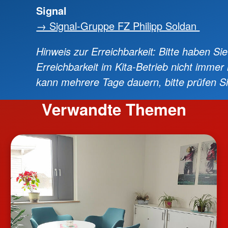
Signal
→ Signal-Gruppe FZ Philipp Soldan
Hinweis zur Erreichbarkeit: Bitte haben Si
Erreichbarkeit im Kita-Betrieb nicht immer
kann mehrere Tage dauern, bitte prüfen 
Verwandte Themen