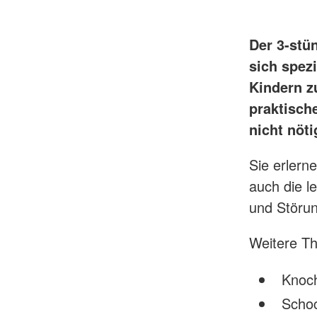
Der 3-st
sich spezi
Kindern z
praktisch
nicht nöti
Sie erlern
auch die 
und Störun
Weitere T
Knoc
Scho