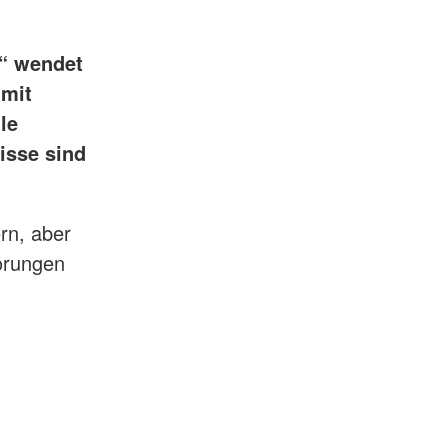
d“ wendet
 mit
le
isse sind
rn, aber
örungen