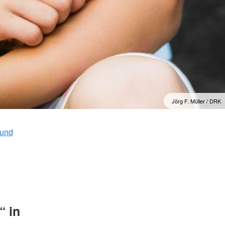
Jörg F. Müller / DRK
 und
d
“ in