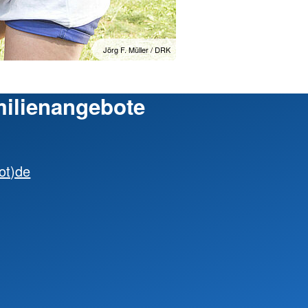
Jörg F. Müller / DRK
milienangebote
dot)de