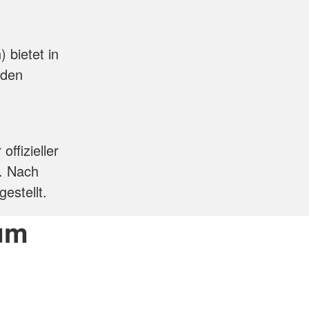
 bietet in
 den
ffizieller
). Nach
estellt.
rum