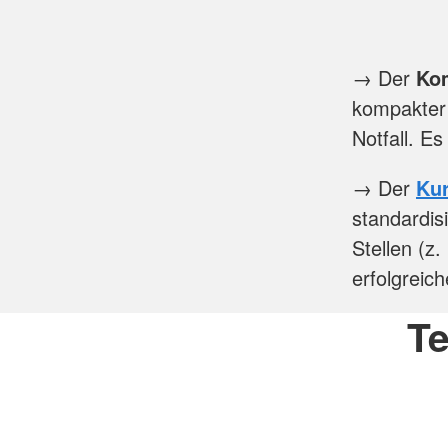
→ Der
Ko
kompakter 
Notfall. Es
→ Der
Ku
standardisi
Stellen (z
erfolgreic
Te